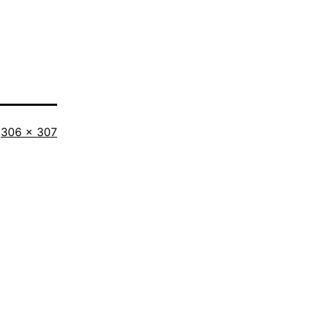
Tamaño
306 × 307
completo