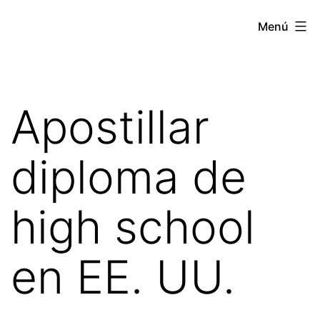
Saltar
Apostille
Menú
al
Estados
contenido
Unidos
Apostillar
diploma de
high school
en EE. UU.