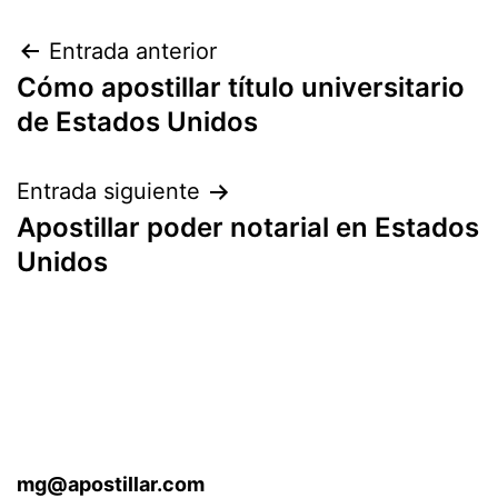
Navegación
Entrada anterior
Cómo apostillar título universitario
de
de Estados Unidos
entradas
Entrada siguiente
Apostillar poder notarial en Estados
Unidos
mg@apostillar.com