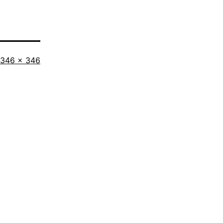
Tamaño
346 × 346
completo