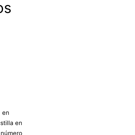
os
n en
stilla
en
l número