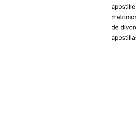
apostille
matrimo
de divor
apostill