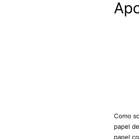
Apo
Como son
papel de
papel co