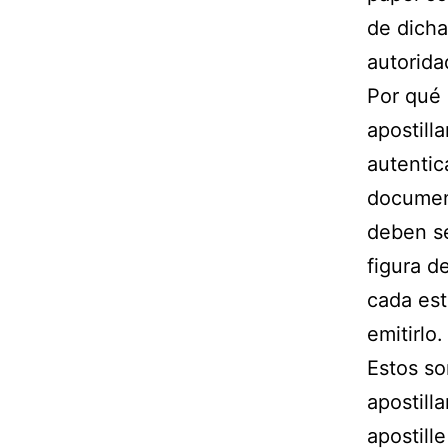
de dich
autorida
Por qué 
apostilla
autentic
document
deben se
figura d
cada est
emitirlo.
Estos s
apostilla
apostille