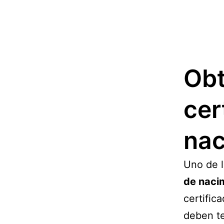
Obt
cer
nac
Uno de l
de naci
certific
deben te