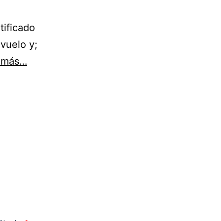
tificado
 vuelo y;
r más…