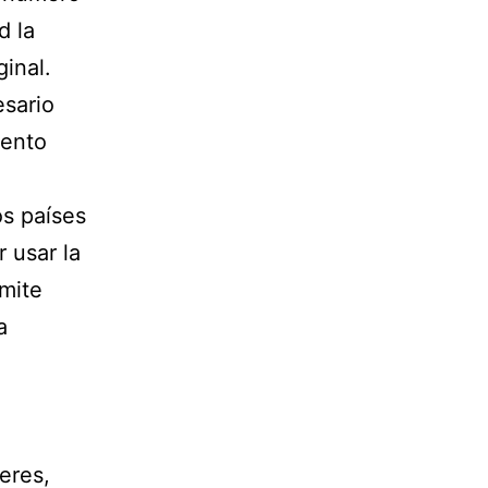
d la
ginal.
sario
mento
os países
 usar la
emite
a
eres,