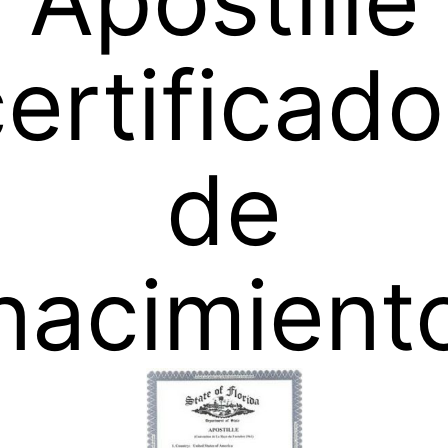
Apostille
ertificad
de
nacimient