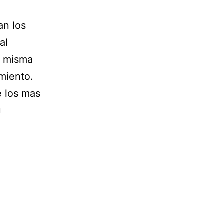
an los
al
a misma
imiento.
e los mas
u