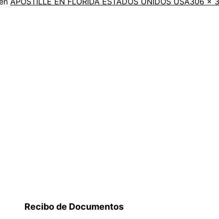
Tamaño
 en
APOSTILLE EN FLORIDA ESTADOS UNIDOS USA
306 × 
comple
Recibo de Documentos