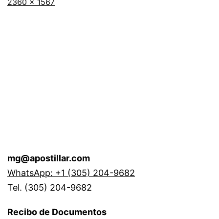
Tamaño
2360 × 1567
completo
mg@apostillar.com
WhatsApp: +1 (305) 204-9682
Tel. (305) 204-9682
Recibo de Documentos