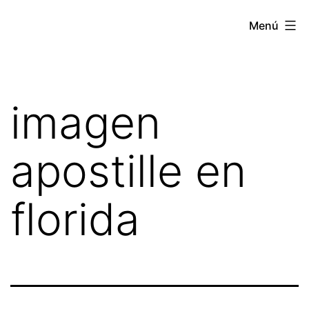
Saltar
Apostille
Menú
al
Estados
contenido
Unidos
imagen
apostille en
florida