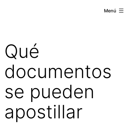
Saltar
Apostille
Menú
al
Estados
contenido
Unidos
Qué
documentos
se pueden
apostillar