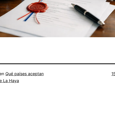
T
 en
Qué países aceptan
1
c
de La Haya