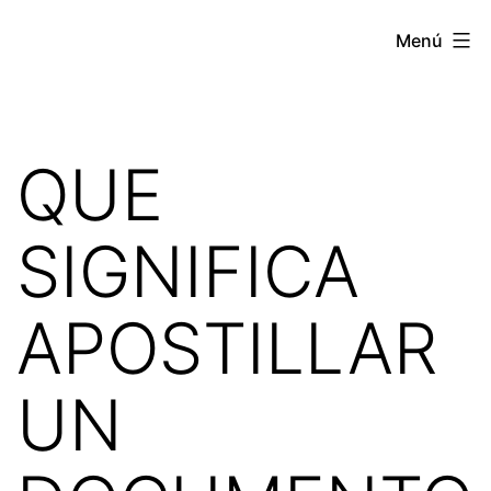
Saltar
Apostille
Menú
al
Estados
contenido
Unidos
QUE
SIGNIFICA
APOSTILLAR
UN