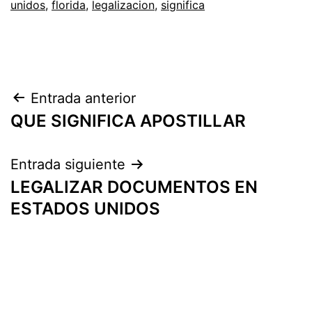
unidos
,
florida
,
legalizacion
,
significa
Navegación
Entrada anterior
QUE SIGNIFICA APOSTILLAR
de
entradas
Entrada siguiente
LEGALIZAR DOCUMENTOS EN
ESTADOS UNIDOS