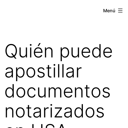
Saltar
Apostille
Menú
al
Estados
contenido
Unidos
Quién puede
apostillar
documentos
notarizados