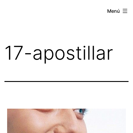
Saltar
Apostille
Menú
al
Estados
contenido
Unidos
17-apostillar